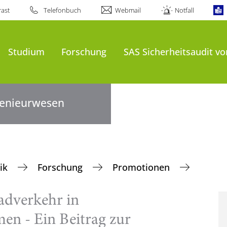
ast
Telefonbuch
Webmail
Notfall
Studium
Forschung
SAS Sicherheitsaudit v
ngenieurwesen
nik
Forschung
Promotionen
adverkehr in
en - Ein Beitrag zur