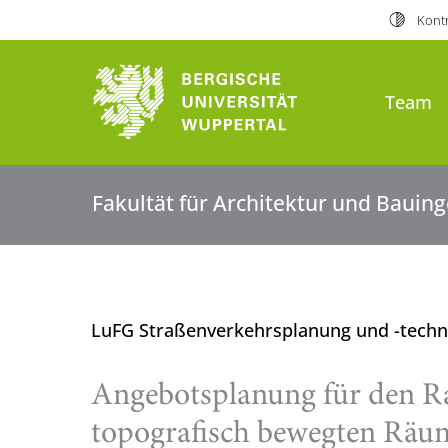
Kontr
Team
Fakultät für Architektur und Baui
LuFG Straßenverkehrsplanung und -tech
Angebotsplanung für den R
topografisch bewegten Räum