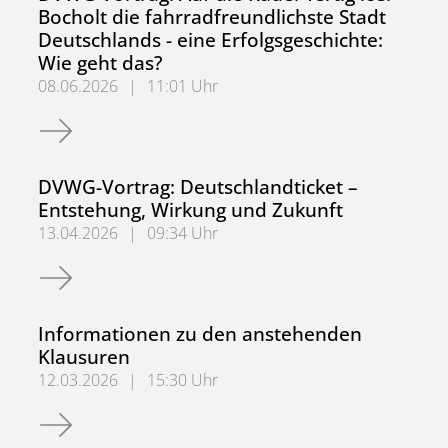
Bocholt die fahrradfreundlichste Stadt
Deutschlands - eine Erfolgsgeschichte:
Wie geht das?
08.06.2026
|
11:01 Uhr
DVWG Vortrag: Auf die Räder fertig los: Bocholt die fahrr
DVWG-Vortrag: Deutschlandticket –
Entstehung, Wirkung und Zukunft
13.04.2026
|
09:34 Uhr
DVWG-Vortrag: Deutschlandticket – Entstehung, Wirkung 
Informationen zu den anstehenden
Klausuren
12.03.2026
|
15:30 Uhr
Informationen zu den anstehenden Klausuren