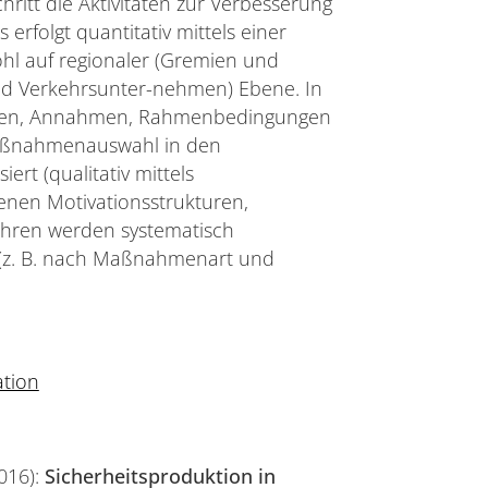
hritt die Aktivitäten zur Verbesserung
 erfolgt quantitativ mittels einer
ohl auf regionaler (Gremien und
nd Verkehrsunter-nehmen) Ebene. In
lagen, Annahmen, Rahmenbedingungen
Maßnahmenauswahl in den
t (qualitativ mittels
benen Motivationsstrukturen,
ahren werden systematisch
 (z. B. nach Maßnahmenart und
ation
2016):
Sicherheitsproduktion in