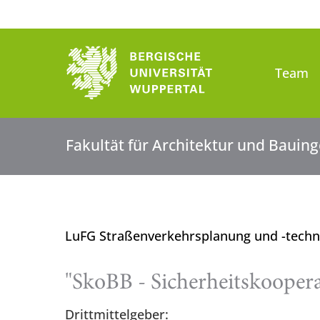
Team
Fakultät für Architektur und Baui
LuFG Straßenverkehrsplanung und -tech
"SkoBB - Sicherheitskooper
Drittmittelgeber: