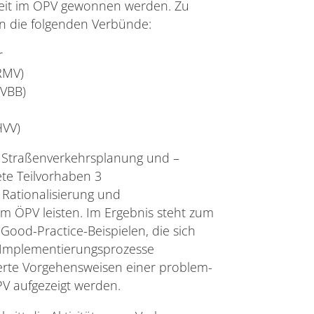
eit im ÖPV gewonnen werden. Zu
en die folgenden Verbünde:
r
RMV)
(VBB)
VV)
 Straßenverkehrsplanung und –
ete Teilvorhaben 3
 Rationalisierung und
im ÖPV leisten. Im Ergebnis steht zum
Good-Practice-Beispielen, die sich
 Implementierungsprozesse
erte Vorgehensweisen einer problem-
V aufgezeigt werden.