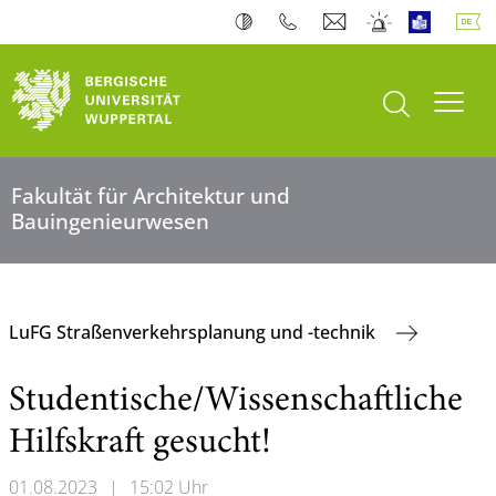
Suche öffnen
Navi
Fakultät für Architektur und
Bauingenieurwesen
LuFG Straßenverkehrsplanung und -technik
Studentische/Wissenschaftliche
Hilfskraft gesucht!
01.08.2023
|
15:02 Uhr