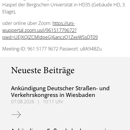
Haspel der Bergischen Universität in HD35 (Gebäude HD, 3.
Etage),
oder online über Zoom:
https://uni-
wuppertal.zoom.us/j/96151779672?
pwd=UEJXQlZCMldpeGJ6anczQ1ZxeW5sQT09
Meeting-ID: 961 5177 9672 Passwort: u8A94BZu
Neueste Beiträge
Ankündigung Deutscher Straßen- und
Verkehrskongress in Wiesbaden
07.08.2026
|
10:11 Uhr
Ankündigung Deutscher Straßen- und Verkehrskongress 