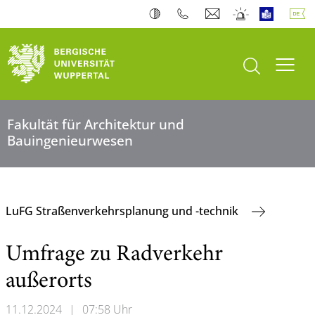
Suche öffnen
Navi
Fakultät für Architektur und
Bauingenieurwesen
LuFG Straßenverkehrsplanung und -technik
Umfrage zu Radverkehr
außerorts
11.12.2024
|
07:58 Uhr