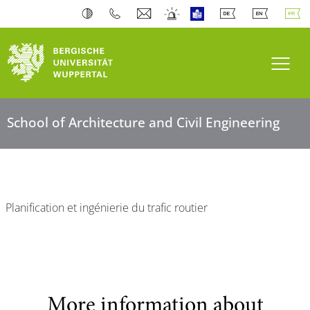
Toogl
School of Architecture and Civil Engineering
Planification et ingénierie du trafic routier
More information about